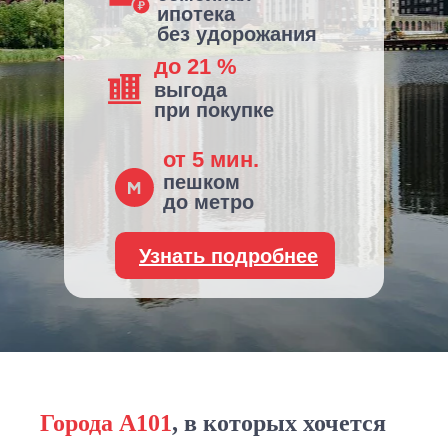
ипотека
без удорожания
до 21 %
выгода
при покупке
от 5 мин.
пешком
до метро
Узнать подробнее
Города А101
, в которых хочется