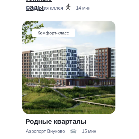
сады
Бунинская аллея
14 мин
Комфорт-класс
Родные кварталы
Аэропорт Внуково
15 мин