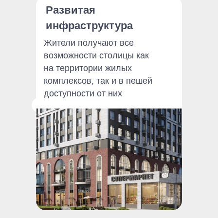
Развитая
инфраструктура
Жители получают все
возможности столицы как
на территории жилых
комплексов, так и в пешей
доступности от них
Разные
В наших районах представлены
классы
дома бизнес-, комфорт-
и стандарт-класса
жилья